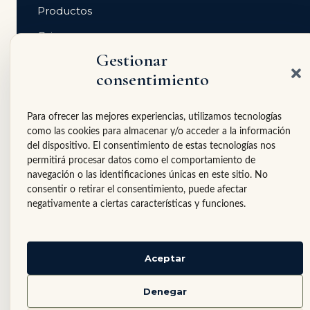
Productos
Origen
Gestionar
Tiendas gourmet
consentimiento
Contacto
Para ofrecer las mejores experiencias, utilizamos tecnologías
PARA TIENDAS GOURMET
como las cookies para almacenar y/o acceder a la información
Si tienes una tienda gourmet, restaurante, hotel
del dispositivo. El consentimiento de estas tecnologías nos
boutique o espacio delicatessen, puedes solicitar
permitirá procesar datos como el comportamiento de
información profesional sobre Villaberries.
navegación o las identificaciones únicas en este sitio. No
consentir o retirar el consentimiento, puede afectar
Solicitar catálogo profesional
negativamente a ciertas características y funciones.
Aceptar
© Villaberries
·
Aviso legal
·
Política de privacidad
·
Denegar
Política de cookies