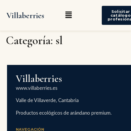
Solicitar
Villaberries
catálogo
profesion
Categoría:
sl
Villaberries
www.villaberries.es
Valle de Villaverde, Cantabria
Productos ecológicos de arándano premium.
NAVEGACIÓN