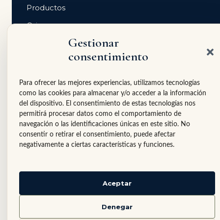
Productos
Origen
Gestionar
Tiendas gourmet
consentimiento
Contacto
Para ofrecer las mejores experiencias, utilizamos tecnologías
PARA TIENDAS GOURMET
como las cookies para almacenar y/o acceder a la información
Si tienes una tienda gourmet, restaurante, hotel
del dispositivo. El consentimiento de estas tecnologías nos
boutique o espacio delicatessen, puedes solicitar
permitirá procesar datos como el comportamiento de
información profesional sobre Villaberries.
navegación o las identificaciones únicas en este sitio. No
consentir o retirar el consentimiento, puede afectar
Solicitar catálogo profesional
negativamente a ciertas características y funciones.
Aceptar
© Villaberries
·
Aviso legal
·
Política de privacidad
·
Denegar
Política de cookies