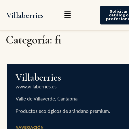
Solicitar
Villaberries
catálogo
profesion
Categoría:
fi
Villaberries
www.villaberries.es
Valle de Villaverde, Cantabria
Productos ecológicos de arándano premium.
NAVEGACIÓN