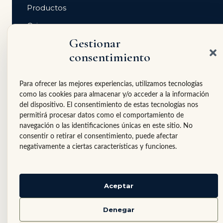
Productos
Origen
Gestionar
Tiendas gourmet
consentimiento
Contacto
Para ofrecer las mejores experiencias, utilizamos tecnologías
PARA TIENDAS GOURMET
como las cookies para almacenar y/o acceder a la información
Si tienes una tienda gourmet, restaurante, hotel
del dispositivo. El consentimiento de estas tecnologías nos
boutique o espacio delicatessen, puedes solicitar
permitirá procesar datos como el comportamiento de
información profesional sobre Villaberries.
navegación o las identificaciones únicas en este sitio. No
consentir o retirar el consentimiento, puede afectar
Solicitar catálogo profesional
negativamente a ciertas características y funciones.
Aceptar
© Villaberries
·
Aviso legal
·
Política de privacidad
·
Denegar
Política de cookies